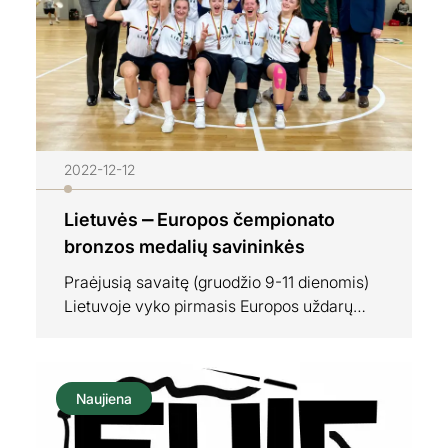
2022-12-12
Lietuvės ⎼ Europos čempionato
bronzos medalių savininkės
Praėjusią savaitę (gruodžio 9-11 dienomis)
Lietuvoje vyko pirmasis Europos uždarų
patalpų lėkščiasvydžio čempionatas
(European Ultimate Indoor Championship
2022/EUIC 2022). Moterų grupė Lietuvos
Naujiena
dalyvavimas Europos čempionate buvo
sėkmingiausias Lietuvos moterų