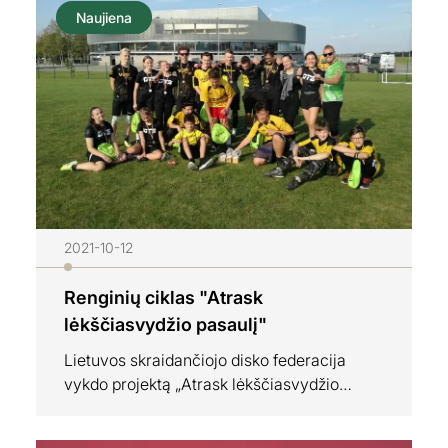
Naujiena
2021-10-12
Renginių ciklas "Atrask
lėkščiasvydžio pasaulį"
Lietuvos skraidančiojo disko federacija
vykdo projektą „Atrask lėkščiasvydžio
pasaulį“ (nr. SRF-FAV-2020-1-0251), kuris
yra bendrai finansuojamas valstybės Sporto