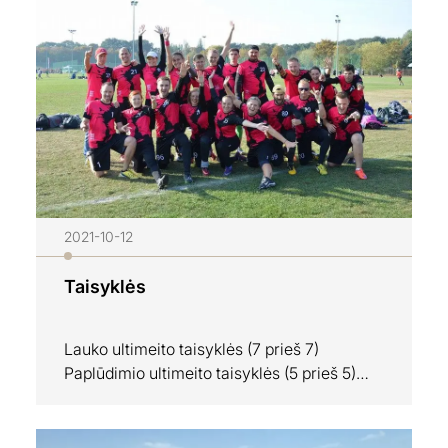
pasiekimus klubo atstovėms buvo įteikti
padėkos raštai bei atminimo ženkliukai.
Miesto meras pasidžiaugė tuo, kad mieste
vietos randa vis daugiau sporto šakų, o
sporto klubai…
2021-10-12
Taisyklės
Lauko ultimeito taisyklės (7 prieš 7)
Paplūdimio ultimeito taisyklės (5 prieš 5)
Žaidėjų mintys apie žaidimo dvasią!