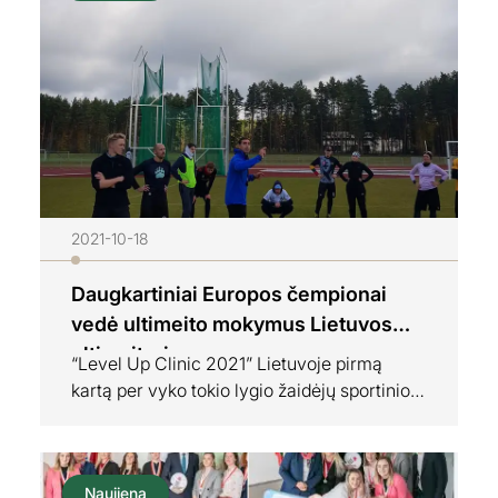
galite susirasti žemiau pateiktame sąraše.
UltiMotion #1010-oje laidoje pas Artūrą
Čadą svečiuose Artūras Petrauskas,
Deimantė Norkutė…
2021-10-18
Daugkartiniai Europos čempionai
vedė ultimeito mokymus Lietuvos
ultimeiteriams
“Level Up Clinic 2021” Lietuvoje pirmą
kartą per vyko tokio lygio žaidėjų sportinio
meistriškumo kėlimo mokymai – klinika
“Level Up Clinic 2021”. Lietuvos ultimeito
klubų atstovai mokėsi ultimeito subtilybių,
Naujiena
susipažino su Italijos, bei Europos čempionų