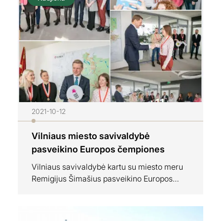
patirtimis bei įžvalgomis ir bandė geriau
perprasti žaidimo teoriją bei praktiką.
Nuotraukos “Level Up Clinic…
2021-10-12
Vilniaus miesto savivaldybė
pasveikino Europos čempiones
Vilniaus savivaldybė kartu su miesto meru
Remigijus Šimašius pasveikino Europos
Čempiones – “Drop That Smile” klubą
iškovojus pirmą vietą Europos uždarų
patalpų ultimeito čempionate. Už