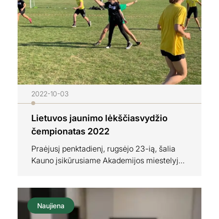
varžybos keturiuose Lietuvos miestuose:
Kaune, Birštone, Prienuose ir Garliavoje.
„Tai unikali proga…
2022-10-03
Lietuvos jaunimo lėkščiasvydžio
čempionatas 2022
Praėjusį penktadienį, rugsėjo 23-ią, šalia
Kauno įsikūrusiame Akademijos miestelyje
įvyko Lietuvos jaunimo lėkščiasvydžio
čempionatas. Į šias, jau kasmet rengiamas
pirmenybes, užsiregistravo rekordinis
Naujiena
komandų skaičius – net 26. Ekipos buvo