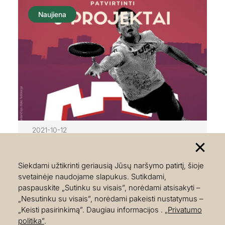
rėmimo fondo lėšomis, kurį administruoja
Naujiena
Švietimo mainų paramos fondas. Projekto
tikslas – per lėkščiasvydžio (Ultimeito)
užsiėmimus skatinti vaikų ir jaunimo fizinį
aktyvumą, jų sveiką ir aktyvų gyvenimo
būdą. Lėkščiasvydis (Ultimeitas) skatina
asmeninę atsakomybę už…
2021-10-12
Patvirtinti 3 lėkščiasvydžio projektai
Siekdami užtikrinti geriausią Jūsų naršymo patirtį, šioje
veikloms Vilniuje
svetainėje naudojame slapukus. Sutikdami,
Lietuvos skraidančiojo disko federacijos
paspauskite „Sutinku su visais”, norėdami atsisakyti –
nariai karantino laikotarpį stengiasi
„Nesutinku su visais”, norėdami pakeisti nustatymus –
„Keisti pasirinkimą”. Daugiau informacijos .
„Privatumo
išnaudoti maksimaliai – ieško būdų kaip
politika”
.
pagerinti Lietuvos ultimeito situaciją bei