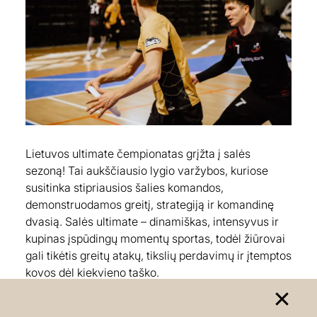
Lietuvos ultimate čempionatas grįžta į salės
sezoną! Tai aukščiausio lygio varžybos, kuriose
susitinka stipriausios šalies komandos,
demonstruodamos greitį, strategiją ir komandinę
dvasią. Salės ultimate – dinamiškas, intensyvus ir
kupinas įspūdingų momentų sportas, todėl žiūrovai
gali tikėtis greitų atakų, tikslių perdavimų ir įtemptos
kovos dėl kiekvieno taško.
Data:
2026 02 28 (II etapas)
Vieta:
Prienai